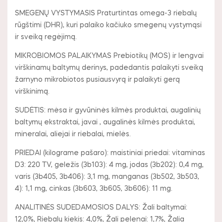
SMEGENŲ VYSTYMASIS Praturtintas omega-3 riebalų
rūgštimi (DHR), kuri palaiko kačiuko smegenų vystymąsi
ir sveiką regėjimą.
MIKROBIOMOS PALAIKYMAS Prebiotikų (MOS) ir lengvai
virškinamų baltymų derinys, padedantis palaikyti sveiką
žarnyno mikrobiotos pusiausvyrą ir palaikyti gerą
virškinimą.
SUDĖTIS: mėsa ir gyvūninės kilmės produktai, augalinių
baltymų ekstraktai, javai , augalinės kilmės produktai,
mineralai, aliejai ir riebalai, mielės.
PRIEDAI (kilograme pašaro): maistiniai priedai: vitaminas
D3: 220 TV, geležis (3b103): 4 mg, jodas (3b202): 0,4 mg,
varis (3b405, 3b406): 3,1 mg, manganas (3b502, 3b503,
4): 1,1 mg, cinkas (3b603, 3b605, 3b606): 11 mg.
ANALITINĖS SUDEDAMOSIOS DALYS: Žali baltymai:
12,0%, Riebalų kiekis: 4,0%, Žali pelenai: 1,7%, Žalia