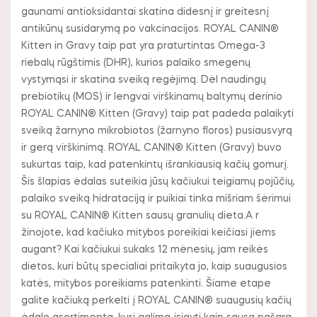
gaunami antioksidantai skatina didesnį ir greitesnį
antikūnų susidarymą po vakcinacijos. ROYAL CANIN®
Kitten in Gravy taip pat yra praturtintas Omega-3
riebalų rūgštimis (DHR), kurios palaiko smegenų
vystymąsi ir skatina sveiką regėjimą. Dėl naudingų
prebiotikų (MOS) ir lengvai virškinamų baltymų derinio
ROYAL CANIN® Kitten (Gravy) taip pat padeda palaikyti
sveiką žarnyno mikrobiotos (žarnyno floros) pusiausvyrą
ir gerą virškinimą. ROYAL CANIN® Kitten (Gravy) buvo
sukurtas taip, kad patenkintų išrankiausią kačių gomurį.
Šis šlapias ėdalas suteikia jūsų kačiukui teigiamų pojūčių,
palaiko sveiką hidrataciją ir puikiai tinka mišriam šėrimui
su ROYAL CANIN® Kitten sausų granulių dieta.A r
žinojote, kad kačiuko mitybos poreikiai keičiasi jiems
augant? Kai kačiukui sukaks 12 mėnesių, jam reikės
dietos, kuri būtų specialiai pritaikyta jo, kaip suaugusios
katės, mitybos poreikiams patenkinti. Šiame etape
galite kačiuką perkelti į ROYAL CANIN® suaugusių kačių