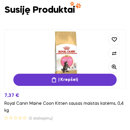
Susiję Produktai
Į Krepšelį
7,37
€
Royal Canin Maine Coon Kitten sausas maistas katėms, 0,4
kg
(0 atsiliepimų)