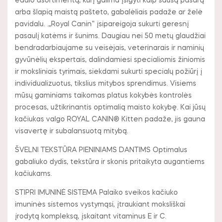
ėdalo asortimentą, kurį galima įsigyti kaip sausą pašarą
arba šlapią maistą pašteto, gabalėliais padaže ar želė
pavidalu. .„Royal Canin“ įsipareigoja sukurti geresnį
pasaulį katėms ir šunims. Daugiau nei 50 metų glaudžiai
bendradarbiaujame su veisėjais, veterinarais ir naminių
gyvūnėlių ekspertais, dalindamiesi specialiomis žiniomis
ir moksliniais tyrimais, siekdami sukurti specialų požiūrį į
individualizuotus, tikslius mitybos sprendimus. Visiems
mūsų gaminiams taikomas platus kokybės kontrolės
procesas, užtikrinantis optimalią maisto kokybę. Kai jūsų
kačiukas valgo ROYAL CANIN® Kitten padaže, jis gauna
visavertę ir subalansuotą mitybą.
ŠVELNI TEKSTŪRA PIENINIAMS DANTIMS Optimalus
gabaliuko dydis, tekstūra ir skonis pritaikyta augantiems
kačiukams.
STIPRI IMUNINĖ SISTEMA Palaiko sveikos kačiuko
imuninės sistemos vystymąsi, įtraukiant moksliškai
įrodytą kompleksą, įskaitant vitaminus E ir C.