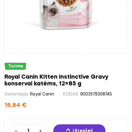
Turime
Royal Canin Kitten Instinctive Gravy
konservai katėms, 12×85 g
Gamintojas:
Royal Canin
KODAS:
9003579308745
16,84
€
Į Krepšelį