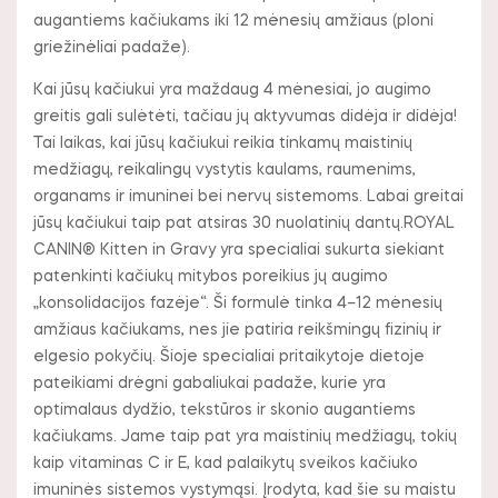
augantiems kačiukams iki 12 mėnesių amžiaus (ploni
griežinėliai padaže).
Kai jūsų kačiukui yra maždaug 4 mėnesiai, jo augimo
greitis gali sulėtėti, tačiau jų aktyvumas didėja ir didėja!
Tai laikas, kai jūsų kačiukui reikia tinkamų maistinių
medžiagų, reikalingų vystytis kaulams, raumenims,
organams ir imuninei bei nervų sistemoms. Labai greitai
jūsų kačiukui taip pat atsiras 30 nuolatinių dantų.ROYAL
CANIN® Kitten in Gravy yra specialiai sukurta siekiant
patenkinti kačiukų mitybos poreikius jų augimo
„konsolidacijos fazėje“. Ši formulė tinka 4–12 mėnesių
amžiaus kačiukams, nes jie patiria reikšmingų fizinių ir
elgesio pokyčių. Šioje specialiai pritaikytoje dietoje
pateikiami drėgni gabaliukai padaže, kurie yra
optimalaus dydžio, tekstūros ir skonio augantiems
kačiukams. Jame taip pat yra maistinių medžiagų, tokių
kaip vitaminas C ir E, kad palaikytų sveikos kačiuko
imuninės sistemos vystymąsi. Įrodyta, kad šie su maistu