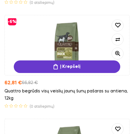
(0 atsiliepimų)
-6%
Į Krepšelį
62,81
€
66,82
€
Quattro begrūdis visų veislių jaunų šunų pašaras su antiena,
12kg
(0 atsiliepimų)