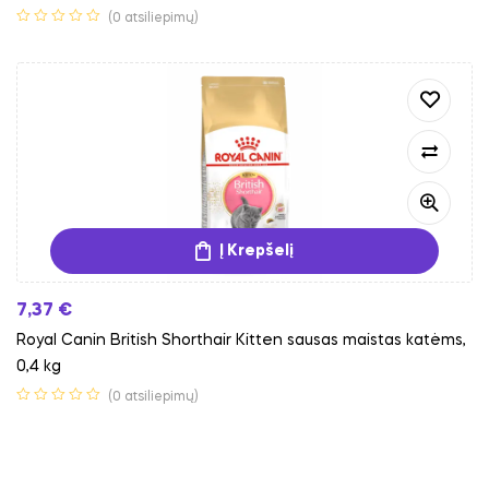
(0 atsiliepimų)
Į Krepšelį
7,37
€
Royal Canin British Shorthair Kitten sausas maistas katėms,
0,4 kg
(0 atsiliepimų)