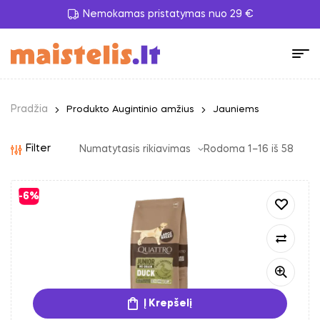
Nemokamas pristatymas nuo 29 €
Pradžia
Produkto Augintinio amžius
Jauniems
Filter
Rodoma 1–16 iš 58
-6%
Į Krepšelį