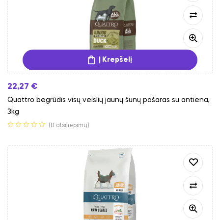
Į Krepšelį
22,27
€
Quattro begrūdis visų veislių jaunų šunų pašaras su antiena,
3kg
(0 atsiliepimų)