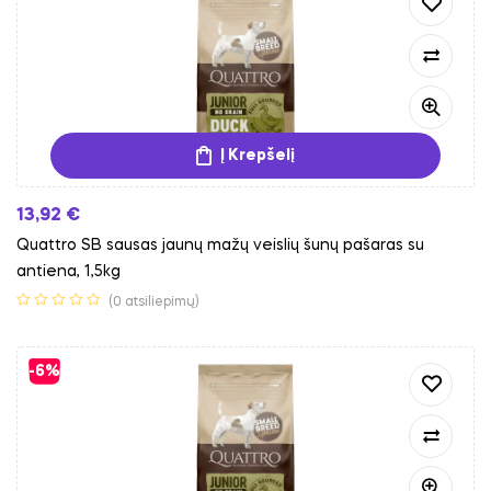
Į Krepšelį
13,92
€
Quattro SB sausas jaunų mažų veislių šunų pašaras su
antiena, 1,5kg
(0 atsiliepimų)
-6%