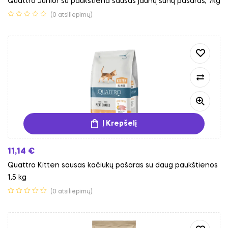
Quattro Junior su paukštiena sausas jaunų šunų pašaras, 7kg
(0 atsiliepimų)
Į Krepšelį
11,14
€
Quattro Kitten sausas kačiukų pašaras su daug paukštienos
1,5 kg
(0 atsiliepimų)