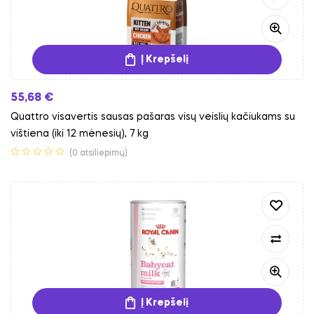
Į Krepšelį
55,68
€
Quattro visavertis sausas pašaras visų veislių kačiukams su
vištiena (iki 12 mėnesių), 7 kg
(0 atsiliepimų)
Į Krepšelį