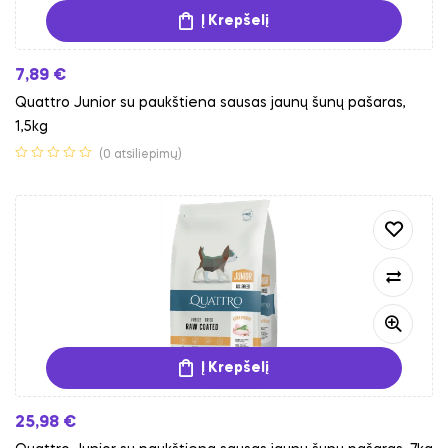
Į Krepšelį
7,89
€
Quattro Junior su paukštiena sausas jaunų šunų pašaras,
1,5kg
(0 atsiliepimų)
Į Krepšelį
25,98
€