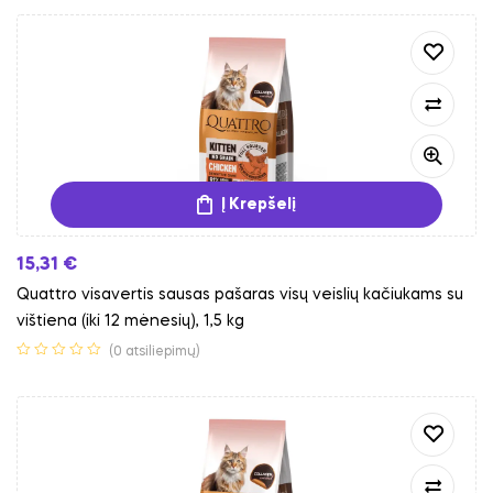
Į Krepšelį
15,31
€
Quattro visavertis sausas pašaras visų veislių kačiukams su
vištiena (iki 12 mėnesių), 1,5 kg
(0 atsiliepimų)