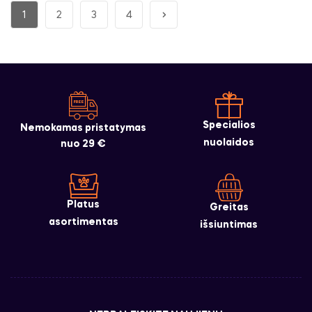
1
2
3
4
Specialios
Nemokamas pristatymas
nuolaidos
nuo 29 €
Platus
Greitas
asortimentas
išsiuntimas