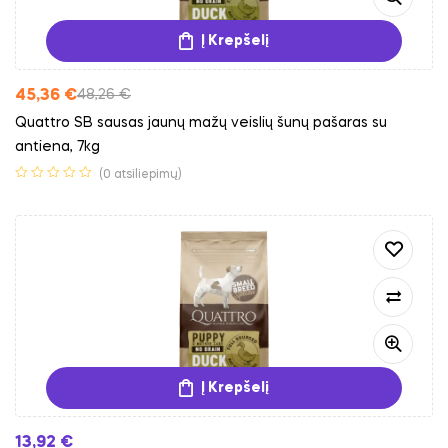
Į Krepšelį
45,36
€
48,26
€
Quattro SB sausas jaunų mažų veislių šunų pašaras su
antiena, 7kg
(0 atsiliepimų)
Į Krepšelį
13,92
€