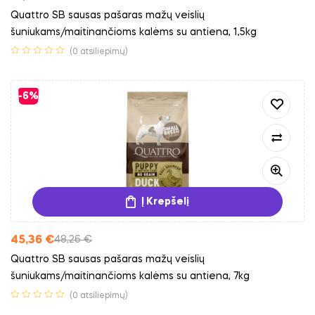
Quattro SB sausas pašaras mažų veislių
šuniukams/maitinančioms kalėms su antiena, 1,5kg
(0 atsiliepimų)
-6%
Į Krepšelį
45,36
€
48,26
€
Quattro SB sausas pašaras mažų veislių
šuniukams/maitinančioms kalėms su antiena, 7kg
(0 atsiliepimų)