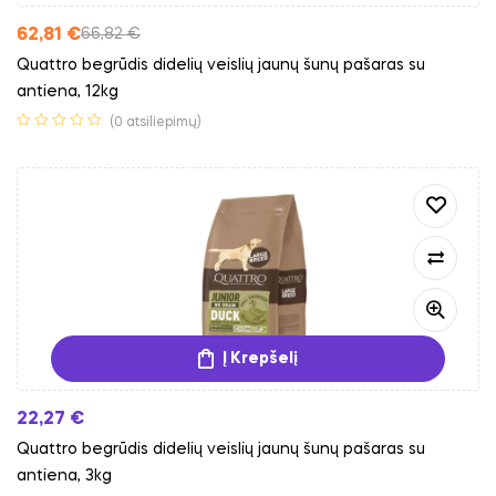
62,81
€
66,82
€
Quattro begrūdis didelių veislių jaunų šunų pašaras su
antiena, 12kg
(0 atsiliepimų)
Į Krepšelį
22,27
€
Quattro begrūdis didelių veislių jaunų šunų pašaras su
antiena, 3kg