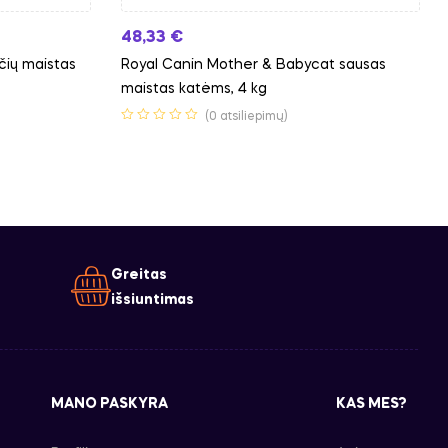
48,33
€
čių maistas
Royal Canin Mother & Babycat sausas
maistas katėms, 4 kg
(0 atsiliepimų)
Greitas
išsiuntimas
MANO PASKYRA
KAS MES?