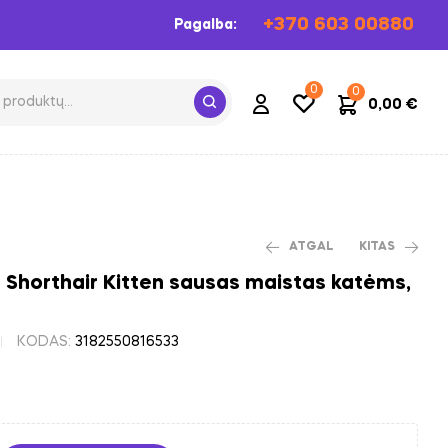
+370 603 00880
Pagalba:
0
0
0,00
€
ATGAL
KITAS
h Shorthair Kitten sausas maistas katėms,
28,06
€
28,06
€
KODAS:
3182550816533