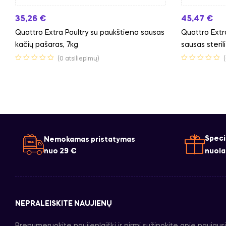
35,26
€
45,47
€
Quattro Extra Poultry su paukštiena sausas
Quattro Extr
kačių pašaras, 7kg
sausas steril
(0 atsiliepimų)
Speci
Nemokamas pristatymas
nuo 29 €
nuola
NEPRALEISKITE NAUJIENŲ