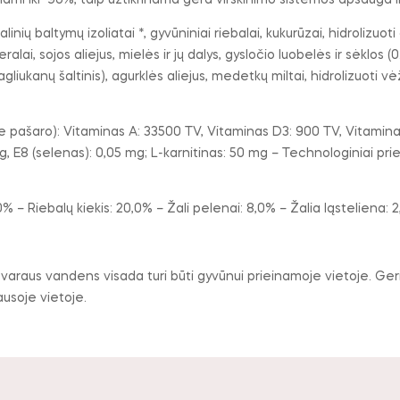
škinami iki 90%, taip užtikrinama gera virškinimo sistemos apsauga 
ių baltymų izoliatai *, gyvūniniai riebalai, kukurūzai, hidrolizuoti 
ralai, sojos aliejus, mielės ir jų dalys, gysločio luobelės ir sėklos 
gliukanų šaltinis), agurklės aliejus, medetkų miltai, hidrolizuoti vė
e pašaro): Vitaminas A: 33500 TV, Vitaminas D3: 900 TV, Vitaminas 
g, E8 (selenas): 0,05 mg; L-karnitinas: 50 mg – Technologiniai pried
Riebalų kiekis: 20,0% – Žali pelenai: 8,0% – Žalia ląsteliena: 2
araus vandens visada turi būti gyvūnui prieinamoje vietoje. Geriau
ausoje vietoje.