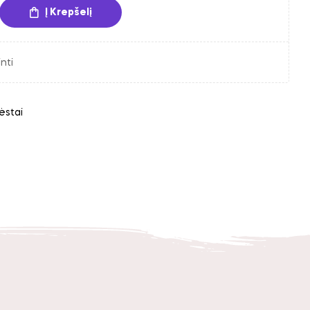
Į Krepšelį
nti
ėstai
din
interest