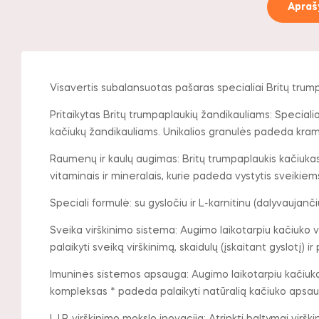
Apra
Visavertis subalansuotas pašaras specialiai Britų tru
Pritaikytas Britų trumpaplaukių žandikauliams: Specialio
kačiukų žandikauliams. Unikalios granulės padeda kramt
Raumenų ir kaulų augimas: Britų trumpaplaukis kačiukas 
vitaminais ir mineralais, kurie padeda vystytis sveikie
Speciali formulė: su gysločiu ir L-karnitinu (dalyvaujanči
Sveika virškinimo sistema: Augimo laikotarpiu kačiuko vi
palaikyti sveiką virškinimą, skaidulų (įskaitant gyslotį) i
Imuninės sistemos apsauga: Augimo laikotarpiu kačiuko
kompleksas * padeda palaikyti natūralią kačiuko apsau