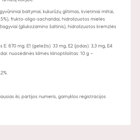
ir išmatų kokybė.
gyvūniniai baltymai, kukurūzų glitimas, kvietiniai miltai,
(0.5%), frukto-oligo-sacharidai, hidrolizuotos mielės
žiagyviai (gliukozamino šaltinis), hidrolizuotos kremzlės
E: 670 mg; E1 (geležis): 33 mg, E2 (jodas): 3,3 mg, E4
ai: nuosėdinės kilmės klinoptilolitas: 10 g –
,2%.
sias iki, partijos numeris, gamyklos registracijos