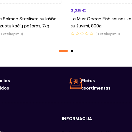
3,39
€
a Salmon Sterilised su lašiša
La Murr Ocean Fish sausas ka
izuotų kačių pašaras, 7kg
su žuvimi, 800g
(0 atsiliepimų)
(0 atsiliepimų)
alios
Platus
idos
asortimentas
INFORMACIJA