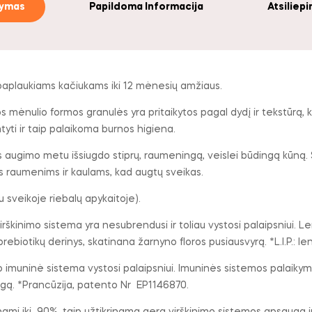
šymas
Papildoma Informacija
Atsiliepi
mpaplaukiams kačiukams iki 12 mėnesių amžiaus.
s mėnulio formos granulės yra pritaikytos pagal dydį ir tekstūrą, 
yti ir taip palaikoma burnos higiena.
augimo metu išsiugdo stiprų, raumeningą, veislei būdingą kūną. Su 
ms raumenims ir kaulams, kad augtų sveikas.
u sveikoje riebalų apykaitoje).
rškinimo sistema yra nesubrendusi ir toliau vystosi palaipsniui. Le
r prebiotikų derinys, skatinana žarnyno floros pusiausvyrą. *L.I.P.: l
 imuninė sistema vystosi palaipsniui. Imuninės sistemos palaikym
gą. *Prancūzija, patento Nr EP1146870.