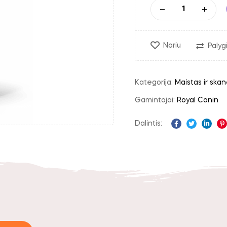
Noriu
Palygi
Kategorija:
Maistas ir skan
Gamintojai:
Royal Canin
Dalintis:
Facebook
Twitter
Linke
P