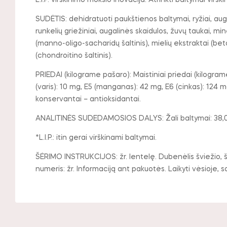
L.I.P. virškinimo mokslo inovacija: Atrinkti baltymai vir
SUDĖTIS: dehidratuoti paukštienos baltymai, ryžiai, augalin
runkelių griežiniai, augalinės skaidulos, žuvų taukai, mine
(manno-oligo-sacharidų šaltinis), mielių ekstraktai (beta
(chondroitino šaltinis).
PRIEDAI (kilograme pašaro): Maistiniai priedai (kilogram
(varis): 10 mg, E5 (manganas): 42 mg, E6 (cinkas): 124 m
konservantai – antioksidantai.
ANALITINĖS SUDEDAMOSIOS DALYS: Žali baltymai: 38,0% – 
*L.I.P.: itin gerai virškinami baltymai.
ŠĖRIMO INSTRUKCIJOS: žr. lentelę. Dubenėlis šviežio, šv
numeris: žr. Informaciją ant pakuotės. Laikyti vėsioje, s