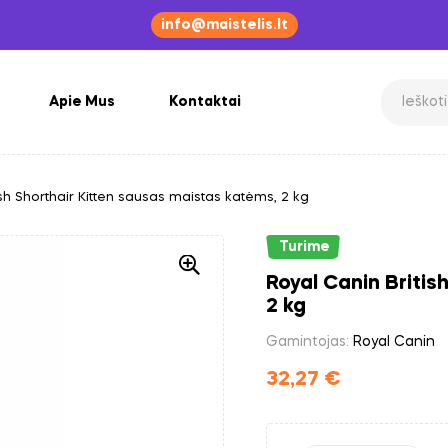
info@maistelis.lt
Apie Mus
Kontaktai
ish Shorthair Kitten sausas maistas katėms, 2 kg
Turime
Royal Canin Britis
2 kg
Gamintojas:
Royal Canin
32,27
€