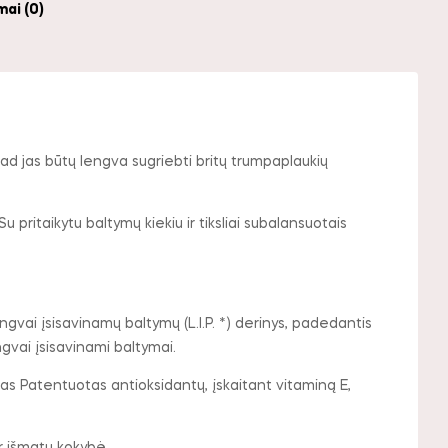
mai (0)
kad jas būtų lengva sugriebti britų trumpaplaukių
pritaikytu baltymų kiekiu ir tiksliai subalansuotais
ngvai įsisavinamų baltymų (L.I.P. *) derinys, padedantis
engvai įsisavinami baltymai.
as Patentuotas antioksidantų, įskaitant vitaminą E,