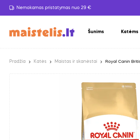
Nemokamas pristatymas nuo 29 €
Šunims
Katėms
Pradžia
Katės
Maistas ir skanėstai
Royal Canin Brit