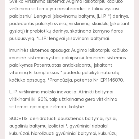
Sveika virškinimo sistema: Augimo laikotarpiu kačiuko
virškinimo sistema yra nesubrendusi ir toliau vystosi
palaipsniui. Lengvai įsisavinamų baltymų (L.I.P. *) derinys,
padedantis palaikyti sveiką virškinimą, skaidulų (įskaitant
gyslotį) ir prebiotikų derinys, skatinana žarnyno floros
pusiausvyrą. *L.I.P.: lengvai įsisavinami baltymai.
Imuninės sistemos apsauga: Augimo laikotarpiu kačiuko
imuninė sistema vystosi palaipsniui. Imuninės sistemos
palaikymas Patentuotas antioksidantų, įskaitant
vitaminą E, kompleksas * padeda palaikyti natūralią
kačiuko apsaugą. *Prancūzija, patento Nr EP1146870.
L.I.P. virškinimo mokslo inovacija: Atrinkti baltymai
virškinami iki 90%, taip užtikrinama gera virškinimo
sistemos apsauga ir išmatų kokybė.
SUDĖTIS: dehidratuoti paukštienos baltymai, ryžiai,
augalinių baltymų izoliatai *, gyvūniniai riebalai,
kukurūzai, hidrolizuoti gyvūniniai baltymai, kukurūzų