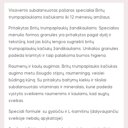
Visavertis subalansuotas pašaras specialiai Britų
trumpaplaukiams kačiukams iki 12 mėnesių amžiaus.
Pritaikytas Britų trumpaplaukių žandikauliams: Specialios
mėnulio formos granulės yra pritaikytos pagal dydį ir
tekstūrą, kad jas būtų lengva sugriebti britų
trumpaplaukių kačiukų žandikauliams. Unikalios granulės
padeda kramtyti ir taip palaikoma burnos higiena.
Raumenų ir kaulų augimas: Britų trumpaplaukis kačiukas
augimo metu išsiugdo stiprų, raumeningą, veislei
būdingą kūną. Su pritaikytu baltymų kiekiu ir tiksliai
subalansuotais vitaminais ir mineralais, kurie padeda
vystytis sveikiems raumenims ir kaulams, kad augtų
sveikas.
Speciali formulė: su gysločiu ir L-karnitinu (dalyvaujančiu
sveikoje riebalų apykaitoje).