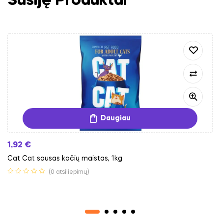
Susiję Produktai
Daugiau
1,92
€
Cat Cat sausas kačių maistas, 1kg
(0 atsiliepimų)