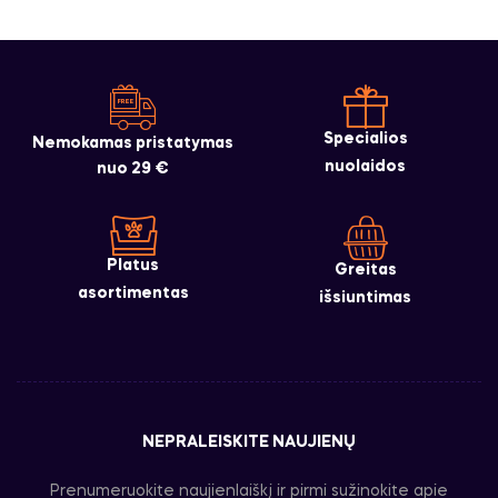
Specialios
Nemokamas pristatymas
nuolaidos
nuo 29 €
Platus
Greitas
asortimentas
išsiuntimas
NEPRALEISKITE NAUJIENŲ
Prenumeruokite naujienlaiškį ir pirmi sužinokite apie