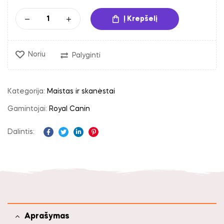
Į Krepšelį
Noriu
Palyginti
Kategorija:
Maistas ir skanėstai
Gamintojai:
Royal Canin
Dalintis:
Facebook
Twitter
Linkedin
Pinterest
Aprašymas