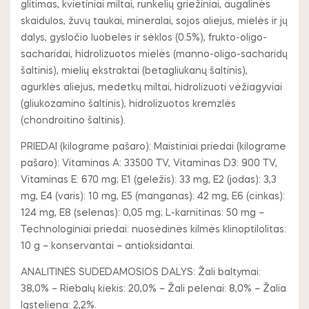
glitimas, kvietiniai miltai, runkelių griežiniai, augalinės
skaidulos, žuvų taukai, mineralai, sojos aliejus, mielės ir jų
dalys, gysločio luobelės ir sėklos (0.5%), frukto-oligo-
sacharidai, hidrolizuotos mielės (manno-oligo-sacharidų
šaltinis), mielių ekstraktai (betagliukanų šaltinis),
agurklės aliejus, medetkų miltai, hidrolizuoti vėžiagyviai
(gliukozamino šaltinis), hidrolizuotos kremzlės
(chondroitino šaltinis).
PRIEDAI (kilograme pašaro): Maistiniai priedai (kilograme
pašaro): Vitaminas A: 33500 TV, Vitaminas D3: 900 TV,
Vitaminas E: 670 mg; E1 (geležis): 33 mg, E2 (jodas): 3,3
mg, E4 (varis): 10 mg, E5 (manganas): 42 mg, E6 (cinkas):
124 mg, E8 (selenas): 0,05 mg; L-karnitinas: 50 mg –
Technologiniai priedai: nuosėdinės kilmės klinoptilolitas:
10 g – konservantai – antioksidantai.
ANALITINĖS SUDEDAMOSIOS DALYS: Žali baltymai:
38,0% – Riebalų kiekis: 20,0% – Žali pelenai: 8,0% – Žalia
ląsteliena: 2,2%.