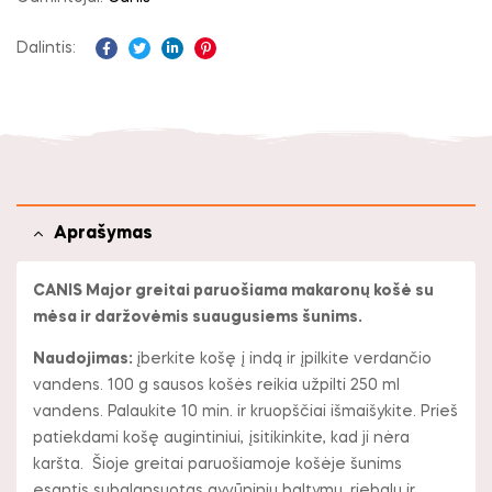
Dalintis:
Facebook
Twitter
Linkedin
Pinterest
Aprašymas
CANIS Major greitai paruošiama makaronų košė su
mėsa ir daržovėmis suaugusiems šunims.
Naudojimas:
įberkite košę į indą ir įpilkite verdančio
vandens. 100 g sausos košės reikia užpilti 250 ml
vandens. Palaukite 10 min. ir kruopščiai išmaišykite. Prieš
patiekdami košę augintiniui, įsitikinkite, kad ji nėra
karšta. Šioje greitai paruošiamoje košėje šunims
esantis subalansuotas gyvūninių baltymų, riebalų ir