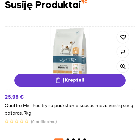
Susiję Produktai
Į Krepšelį
25,98
€
Quattro Mini Poultry su paukštiena sausas mažų veislių šunų
pašaras, 7kg
(0 atsiliepimų)