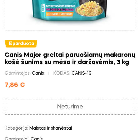
Išparduota
Canis Major greitai paruošiamų makaronų
košė šunims su mėsa ir daržovėmis, 3 kg
Gamintojas:
Canis
KODAS:
CANIS-19
7,86
€
Neturime
Kategorija:
Maistas ir skanėstai
Gamintojai:
Canis