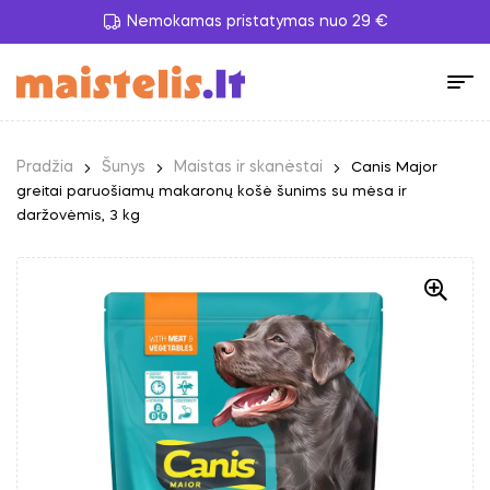
Nemokamas pristatymas nuo 29 €
Pradžia
Šunys
Maistas ir skanėstai
Canis Major
greitai paruošiamų makaronų košė šunims su mėsa ir
daržovėmis, 3 kg