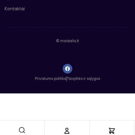
Kontaktai
© maistelis.lt
Privatumo politika
Taisyklės ir sąlygos