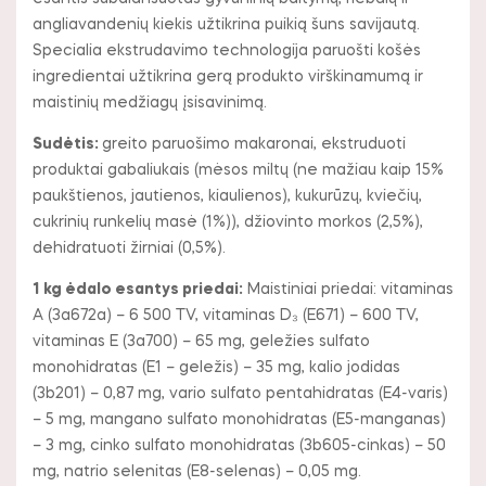
angliavandenių kiekis užtikrina puikią šuns savijautą.
Specialia ekstrudavimo technologija paruošti košės
ingredientai užtikrina gerą produkto virškinamumą ir
maistinių medžiagų įsisavinimą.
Sudėtis:
greito paruošimo makaronai, ekstruduoti
produktai gabaliukais (mėsos miltų (ne mažiau kaip 15%
paukštienos, jautienos, kiaulienos), kukurūzų, kviečių,
cukrinių runkelių masė (1%)), džiovinto morkos (2,5%),
dehidratuoti žirniai (0,5%).
1 kg ėdalo esantys priedai:
Maistiniai priedai: vitaminas
A (3a672a) – 6 500 TV, vitaminas D₃ (E671) – 600 TV,
vitaminas E (3a700) – 65 mg, geležies sulfato
monohidratas (E1 – geležis) – 35 mg, kalio jodidas
(3b201) – 0,87 mg, vario sulfato pentahidratas (E4-varis)
– 5 mg, mangano sulfato monohidratas (E5-manganas)
– 3 mg, cinko sulfato monohidratas (3b605-cinkas) – 50
mg, natrio selenitas (E8-selenas) – 0,05 mg.