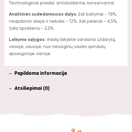
Technologiniai priedai: antioksidantai, konservantai.
Analitinės sudedamosios dalys:
žali baltymai – 19%,
neapdoroti aliejai ir riebalai – 12%, žali pelenai – 4,5%,
žalia ląsteliena – 2,5%.
Laikymo sąlygos:
ėdalą laikykite sandariai uždarytą,
vėsioje, sausoje, nuo tiesioginių saulės spindulių
apsaugotoje vietoje.
Papildoma informacija
Atsiliepimai (0)