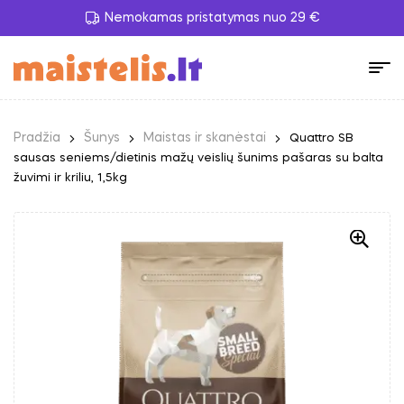
Nemokamas pristatymas nuo 29 €
Pradžia
Šunys
Maistas ir skanėstai
Quattro SB
sausas seniems/dietinis mažų veislių šunims pašaras su balta
žuvimi ir kriliu, 1,5kg