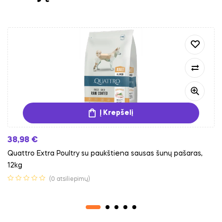
Į Krepšelį
38,98
€
Quattro Extra Poultry su paukštiena sausas šunų pašaras,
12kg
(0 atsiliepimų)