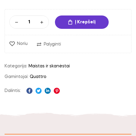
Į Krepšelį
Noriu
Palyginti
Kategorija:
Maistas ir skanėstai
Gamintojai:
Quattro
Dalintis:
Facebook
Twitter
Linkedin
Pinterest