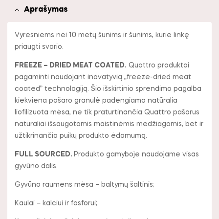
Aprašymas
Vyresniems nei 10 metų šunims ir šunims, kurie linkę
priaugti svorio.
FREEZE – DRIED MEAT COATED.
Quattro produktai
pagaminti naudojant inovatyvią „freeze-dried meat
coated” technologiją. Šio išskirtinio sprendimo pagalba
kiekviena pašaro granulė padengiama natūralia
liofilizuota mėsa, ne tik praturtinančia Quattro pašarus
naturaliai išsaugotomis maistinėmis medžiagomis, bet ir
užtikrinančia puikų produkto ėdamumą.
FULL SOURCED.
Produkto gamyboje naudojame visas
gyvūno dalis.
Gyvūno raumens mėsa – baltymų šaltinis;
Kaulai – kalciui ir fosforui;