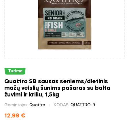
Turime
Quattro SB sausas seniems/dietinis
mažų veislių šunims pašaras su balta
žuvimi ir kriliu, 1,5kg
Gamintojas:
Quattro
KODAS:
QUATTRO-9
12,99
€