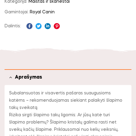
Kategorija:
Maistas ir skanėstai
Gamintojai:
Royal Canin
Dalintis:
Facebook
Twitter
Linkedin
Pinterest
Aprašymas
Subalansuotas ir visavertis pašaras suaugusioms
katėms – rekomenduojamas siekiant palaikyti šlapimo
takų sveikatą.
Rizika sirgti šlapimo takų ligomis: Ar jūsų katė turi
šlapimo problemų? Šlapimo kristalų galima rasti net
sveikų kačių šlapime. Priklausomai nuo kelių veiksnių,