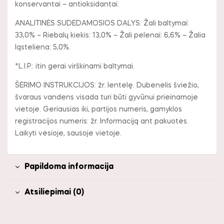
konservantai – antioksidantai.
ANALITINĖS SUDEDAMOSIOS DALYS: Žali baltymai:
33,0% – Riebalų kiekis: 13,0% – Žali pelenai: 6,6% – Žalia
ląsteliena: 5,0%.
*L.I.P.: itin gerai virškinami baltymai.
ŠĖRIMO INSTRUKCIJOS: žr. lentelę. Dubenėlis šviežio,
švaraus vandens visada turi būti gyvūnui prieinamoje
vietoje. Geriausias iki, partijos numeris, gamyklos
registracijos numeris: žr. Informaciją ant pakuotės.
Laikyti vėsioje, sausoje vietoje.
Papildoma informacija
Atsiliepimai (0)