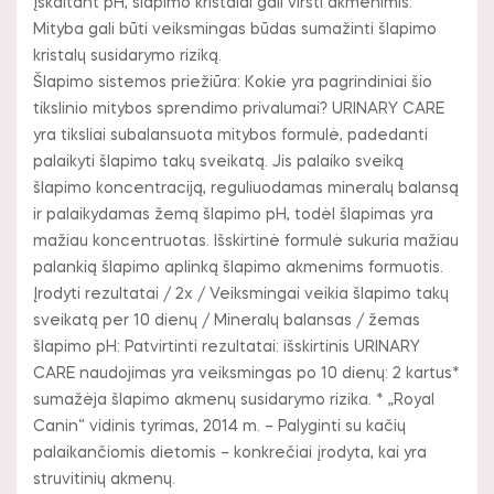
įskaitant pH, šlapimo kristalai gali virsti akmenimis.
Mityba gali būti veiksmingas būdas sumažinti šlapimo
kristalų susidarymo riziką.
Šlapimo sistemos priežiūra: Kokie yra pagrindiniai šio
tikslinio mitybos sprendimo privalumai? URINARY CARE
yra tiksliai subalansuota mitybos formulė, padedanti
palaikyti šlapimo takų sveikatą. Jis palaiko sveiką
šlapimo koncentraciją, reguliuodamas mineralų balansą
ir palaikydamas žemą šlapimo pH, todėl šlapimas yra
mažiau koncentruotas. Išskirtinė formulė sukuria mažiau
palankią šlapimo aplinką šlapimo akmenims formuotis.
Įrodyti rezultatai / 2x / Veiksmingai veikia šlapimo takų
sveikatą per 10 dienų / Mineralų balansas / žemas
šlapimo pH: Patvirtinti rezultatai: išskirtinis URINARY
CARE naudojimas yra veiksmingas po 10 dienų: 2 kartus*
sumažėja šlapimo akmenų susidarymo rizika. * „Royal
Canin“ vidinis tyrimas, 2014 m. – Palyginti su kačių
palaikančiomis dietomis – konkrečiai įrodyta, kai yra
struvitinių akmenų.