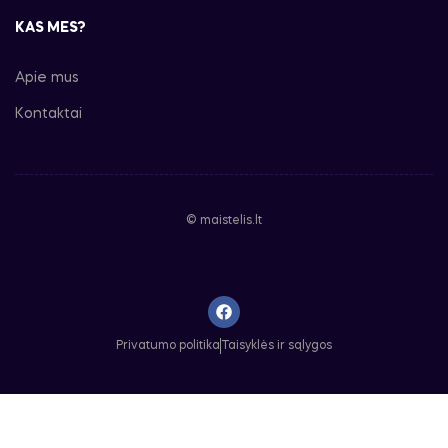
KAS MES?
Apie mus
Kontaktai
© maistelis.lt
Privatumo politika
Taisyklės ir sąlygos