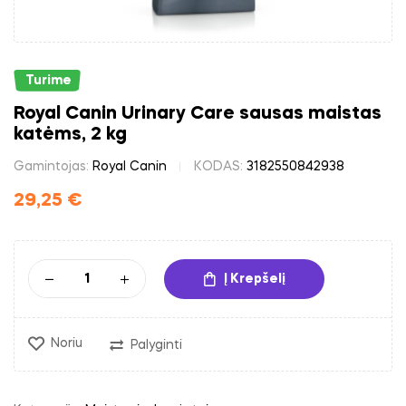
Turime
Royal Canin Urinary Care sausas maistas
katėms, 2 kg
Gamintojas:
Royal Canin
KODAS:
3182550842938
29,25
€
Į Krepšelį
Noriu
Palyginti