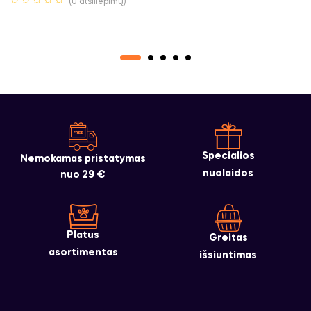
(0 atsiliepimų)
Specialios
Nemokamas pristatymas
nuolaidos
nuo 29 €
Platus
Greitas
asortimentas
išsiuntimas