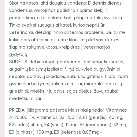
Skatina kates lakti daugiau vandens: Didesnis dienos
vandens suvartojimas padidina šlapimo kiekį ir
praskiedimą, o tai palaiko kačių šlapimo takų sveikatą.
Tinka sveikai suaugusiai katei, kurios neprižiūri
veterinaras dėl šlapinimo sistemos problemų Jei turite
kokių nors abejonių ar turite klausimų dėl savo katės
šlapimo takų sveikatos, kreipkitės į veterinarijos
gydytoją.
SUDĖTIS: dehidratuoti paukštienos baltymai, kukurūzai,
augalinių baltymų izoliatai *, ryžiai, kviečiai, gyvūniniai
riebalai, daržovių skaidulos, kukurūzų glitimas, hidrolizuoti
gyvūniniai baltymai, kukurūzų miltai, mineralai, runkelių
griežiniai, mielės ir jų dalys, sojos aliejus, žuvų taukai,
medetkų miltai.
PRIEDAI (kilograme pašaro): Maistiniai priedai: Vitaminas
A: 20500 TV, Vitaminas D3: 700 TV, E1 (geležis): 40 mg,
E2 (jodas): 4 mg, E4 (varis): 12 mg, E5 (manganas): 52 mg,
E6 (cinkas) ): 109 mg, E8 (selenas): 0,07 mg –