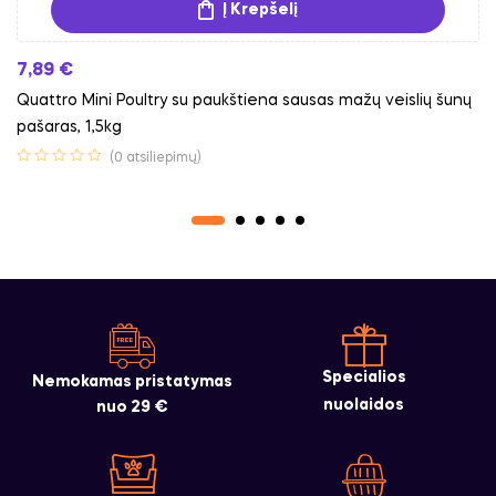
Į Krepšelį
7,89
€
Quattro Mini Poultry su paukštiena sausas mažų veislių šunų
pašaras, 1,5kg
(0 atsiliepimų)
Specialios
Nemokamas pristatymas
nuolaidos
nuo 29 €