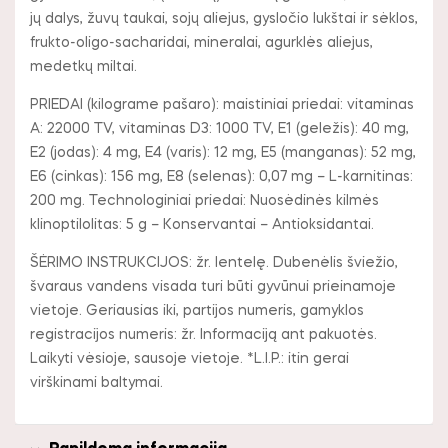
jų dalys, žuvų taukai, sojų aliejus, gysločio lukštai ir sėklos,
frukto-oligo-sacharidai, mineralai, agurklės aliejus,
medetkų miltai.
PRIEDAI (kilograme pašaro): maistiniai priedai: vitaminas
A: 22000 TV, vitaminas D3: 1000 TV, E1 (geležis): 40 mg,
E2 (jodas): 4 mg, E4 (varis): 12 mg, E5 (manganas): 52 mg,
E6 (cinkas): 156 mg, E8 (selenas): 0,07 mg – L-karnitinas:
200 mg. Technologiniai priedai: Nuosėdinės kilmės
klinoptilolitas: 5 g – Konservantai – Antioksidantai.
ŠĖRIMO INSTRUKCIJOS: žr. lentelę. Dubenėlis šviežio,
švaraus vandens visada turi būti gyvūnui prieinamoje
vietoje. Geriausias iki, partijos numeris, gamyklos
registracijos numeris: žr. Informaciją ant pakuotės.
Laikyti vėsioje, sausoje vietoje. *L.I.P.: itin gerai
virškinami baltymai.