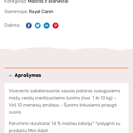
Kategorija:
Maistas ir skanėstai
Gamintojai:
Royal Canin
Dalintis:
Facebook
Twitter
Linkedin
Pinterest
Aprašymas
Visavertis subalansuotas sausas pašaras suaugusiems
mažų veislių sterilizuotiems šunims (nuo 1 iki 10 kg) –
Virš 10 mėnesių amžiaus – Šunims linkusiems priaugti
svorio.
Patvirtinti rezultatai: 14 % mažiau kalorijų* *palyginti su
produktu Mini Adult.