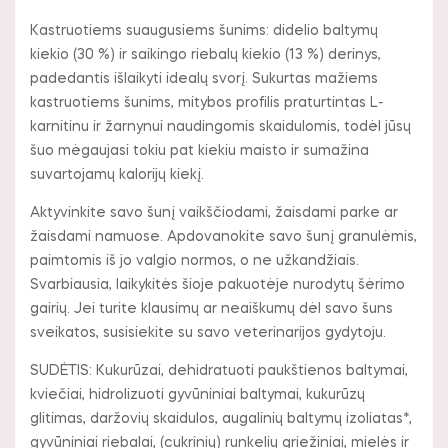
Kastruotiems suaugusiems šunims: didelio baltymų
kiekio (30 %) ir saikingo riebalų kiekio (13 %) derinys,
padedantis išlaikyti idealų svorį. Sukurtas mažiems
kastruotiems šunims, mitybos profilis praturtintas L-
karnitinu ir žarnynui naudingomis skaidulomis, todėl jūsų
šuo mėgaujasi tokiu pat kiekiu maisto ir sumažina
suvartojamų kalorijų kiekį.
Aktyvinkite savo šunį vaikščiodami, žaisdami parke ar
žaisdami namuose. Apdovanokite savo šunį granulėmis,
paimtomis iš jo valgio normos, o ne užkandžiais.
Svarbiausia, laikykitės šioje pakuotėje nurodytų šėrimo
gairių. Jei turite klausimų ar neaiškumų dėl savo šuns
sveikatos, susisiekite su savo veterinarijos gydytoju.
SUDĖTIS: Kukurūzai, dehidratuoti paukštienos baltymai,
kviečiai, hidrolizuoti gyvūniniai baltymai, kukurūzų
glitimas, daržovių skaidulos, augalinių baltymų izoliatas*,
gyvūniniai riebalai, (cukrinių) runkelių griežiniai, mielės ir