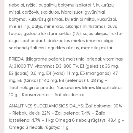
riebalai, ryžiai, augalinių baltymų izoliatai *, kukurūzų
miltai, daržovių skaidulos, hidrolizuoti gyvūniniai
baltymai, kukurūzų glitimas, kvietiniai miltai, kukurūzai,
mielės ir jų dalys, mineralai, cikorijos minkštimas, žuvų
taukai, gysločio lukštai ir sėklos (1%), sojos aliejus, frukto-
oligo-sacharidai, hidrolizuotos mielės (manno-oligo-
sacharidų šaltinis), agurklės aliejus, medetkų miltai.
PRIEDAI (kilograme pašaro): maistiniai priedai: vitaminas
A: 31000 TV, vitaminas D3: 800 TV, E1 (geležis): 36 mg,
E2 (jodas): 3,6 mg, E4 (varis): 11 mg, E5 (manganas): 47
mg, E6 (Cinkas): 140 mg, E8 (Selenas): 0,08 mg –
Technologiniai priedai: Nuosėdinės kilmės klinoptilolitas:
10 g – Konservantai – Antioksidantai.
ANALITINĖS SUDEDAMOSIOS DALYS: Žali baltymai: 30%
– Riebalų kiekis: 22% – Žali pelenai: 7,4% – Žalia
ląsteliena: 4,7% – 1 kg: Omega 6 riebalų rūgštys: 48,4 g –
Omega 3 riebalų rūgštys: 11 g.