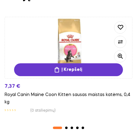
Į Krepšelį
7,37
€
Royal Canin Maine Coon Kitten sausas maistas katėms, 0,4
kg
(0 atsiliepimų)