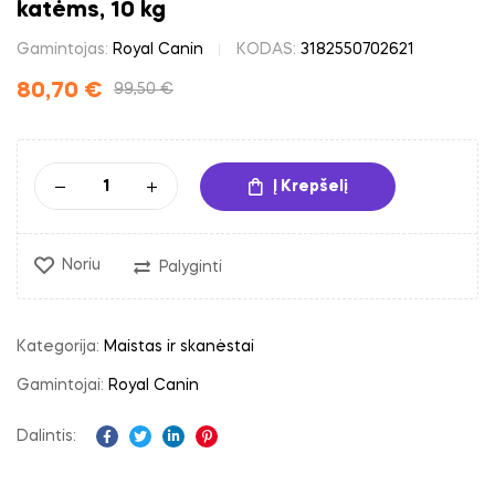
katėms, 10 kg
Gamintojas:
Royal Canin
KODAS:
3182550702621
80,70
€
99,50
€
Į Krepšelį
Noriu
Palyginti
Kategorija:
Maistas ir skanėstai
Gamintojai:
Royal Canin
Dalintis:
Facebook
Twitter
Linkedin
Pinterest