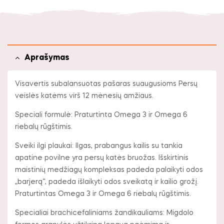
Aprašymas
Visavertis subalansuotas pašaras suaugusioms Persų
veislės katėms virš 12 mėnesių amžiaus.
Speciali formulė: Praturtinta Omega 3 ir Omega 6
riebalų rūgštimis.
Sveiki ilgi plaukai: Ilgas, prabangus kailis su tankia
apatine povilne yra persų katės bruožas. Išskirtinis
maistinių medžiagų kompleksas padeda palaikyti odos
„barjerą“, padeda išlaikyti odos sveikatą ir kailio grožį.
Praturtintas Omega 3 ir Omega 6 riebalų rūgštimis.
Specialiai brachicefaliniams žandikauliams: Migdolo