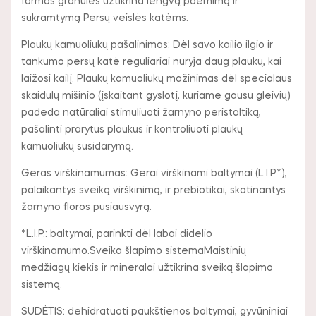
formos granulės užtikrina lengvą paėmimą ir
sukramtymą Persų veislės katėms.
Plaukų kamuoliukų pašalinimas: Dėl savo kailio ilgio ir
tankumo persų katė reguliariai nuryja daug plaukų, kai
laižosi kailį. Plaukų kamuoliukų mažinimas dėl specialaus
skaidulų mišinio (įskaitant gyslotį, kuriame gausu gleivių)
padeda natūraliai stimuliuoti žarnyno peristaltiką,
pašalinti prarytus plaukus ir kontroliuoti plaukų
kamuoliukų susidarymą.
Geras virškinamumas: Gerai virškinami baltymai (L.I.P.*),
palaikantys sveiką virškinimą, ir prebiotikai, skatinantys
žarnyno floros pusiausvyrą.
*L.I.P.: baltymai, parinkti dėl labai didelio
virškinamumo.Sveika šlapimo sistemaMaistinių
medžiagų kiekis ir mineralai užtikrina sveiką šlapimo
sistemą.
SUDĖTIS: dehidratuoti paukštienos baltymai, gyvūniniai