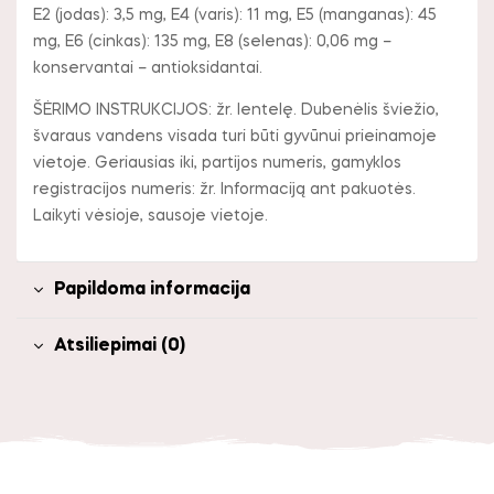
E2 (jodas): 3,5 mg, E4 (varis): 11 mg, E5 (manganas): 45
mg, E6 (cinkas): 135 mg, E8 (selenas): 0,06 mg –
konservantai – antioksidantai.
ŠĖRIMO INSTRUKCIJOS: žr. lentelę. Dubenėlis šviežio,
švaraus vandens visada turi būti gyvūnui prieinamoje
vietoje. Geriausias iki, partijos numeris, gamyklos
registracijos numeris: žr. Informaciją ant pakuotės.
Laikyti vėsioje, sausoje vietoje.
Papildoma informacija
Atsiliepimai (0)