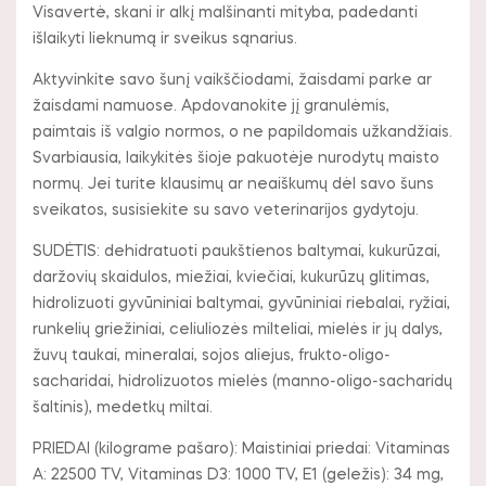
Visavertė, skani ir alkį malšinanti mityba, padedanti
išlaikyti lieknumą ir sveikus sąnarius.
Aktyvinkite savo šunį vaikščiodami, žaisdami parke ar
žaisdami namuose. Apdovanokite jį granulėmis,
paimtais iš valgio normos, o ne papildomais užkandžiais.
Svarbiausia, laikykitės šioje pakuotėje nurodytų maisto
normų. Jei turite klausimų ar neaiškumų dėl savo šuns
sveikatos, susisiekite su savo veterinarijos gydytoju.
SUDĖTIS: dehidratuoti paukštienos baltymai, kukurūzai,
daržovių skaidulos, miežiai, kviečiai, kukurūzų glitimas,
hidrolizuoti gyvūniniai baltymai, gyvūniniai riebalai, ryžiai,
runkelių griežiniai, celiuliozės milteliai, mielės ir jų dalys,
žuvų taukai, mineralai, sojos aliejus, frukto-oligo-
sacharidai, hidrolizuotos mielės (manno-oligo-sacharidų
šaltinis), medetkų miltai.
PRIEDAI (kilograme pašaro): Maistiniai priedai: Vitaminas
A: 22500 TV, Vitaminas D3: 1000 TV, E1 (geležis): 34 mg,