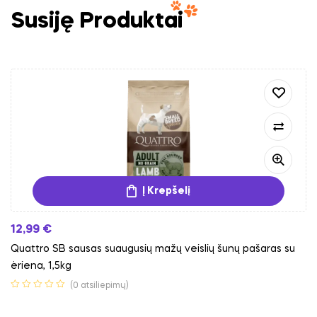
Susiję Produktai
Į Krepšelį
12,99
€
Quattro SB sausas suaugusių mažų veislių šunų pašaras su
ėriena, 1,5kg
(0 atsiliepimų)