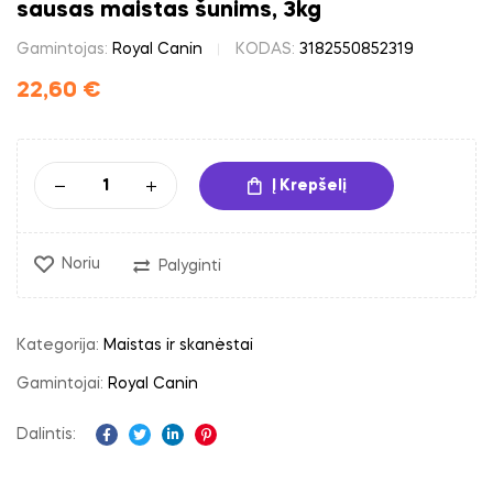
sausas maistas šunims, 3kg
Gamintojas:
Royal Canin
KODAS:
3182550852319
22,60
€
Į Krepšelį
Noriu
Palyginti
Kategorija:
Maistas ir skanėstai
Gamintojai:
Royal Canin
Dalintis:
Facebook
Twitter
Linkedin
Pinterest