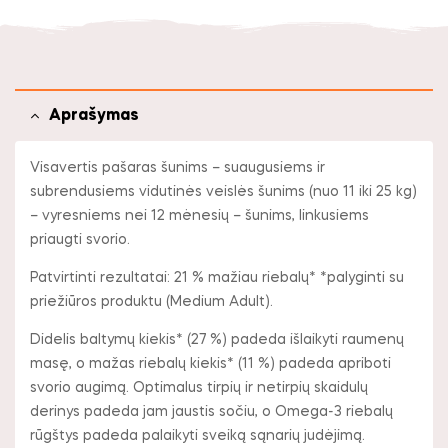
Aprašymas
Visavertis pašaras šunims – suaugusiems ir
subrendusiems vidutinės veislės šunims (nuo 11 iki 25 kg)
– vyresniems nei 12 mėnesių – šunims, linkusiems
priaugti svorio.
Patvirtinti rezultatai: 21 % mažiau riebalų* *palyginti su
priežiūros produktu (Medium Adult).
Didelis baltymų kiekis* (27 %) padeda išlaikyti raumenų
masę, o mažas riebalų kiekis* (11 %) padeda apriboti
svorio augimą. Optimalus tirpių ir netirpių skaidulų
derinys padeda jam jaustis sočiu, o Omega-3 riebalų
rūgštys padeda palaikyti sveiką sąnarių judėjimą.