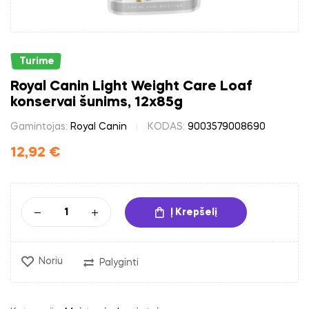
Turime
Royal Canin Light Weight Care Loaf
konservai šunims, 12x85g
Gamintojas:
Royal Canin
KODAS:
9003579008690
12,92
€
Į Krepšelį
Noriu
Palyginti