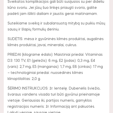
Sveikatos komplikacijos gali būti susijusios su per dideliu
kūno svoriu. Jei jūsų šuo linkęs priaugti svorio, galite
padėti jam išlikti dailiam ir jaustis gerai maitinamam.
Suteikiame sveiką ir subalansuotą mitybą su puikiu mūsų
sausų ir šlapių formulių deriniu.
SUDĖTIS: mėsa ir gyvūninės kilmės produktai, augalinės
kilmės produktai, javai, mineralai, cukrus.
PRIEDAI (kilograme ėdalo): Maistiniai priedai: Vitaminas
D3: 130 TV, E1 (geležis): 6 mg, E2 (jodas): 0,3 mg, E4
(varis): 2,7 mg, E5 (manganas): 1,7 mg, E6 (cinkas): 17 mg
– technologiniai priedai: nuosėdinės kilmės
klinoptilolitas: 2,0 g.
ŠĖRIMO INSTRUKCIJOS: žr. lentelę. Dubenėlis šviežio,
švaraus vandens visada turi būti gyvūnui prieinamoje
vietoje. Geriausias iki, partijos numeris, gamyklos
registracijos numeris: žr. Informaciją ant pakuotės.
Laikyti vėsioje, sausoje vietoje.