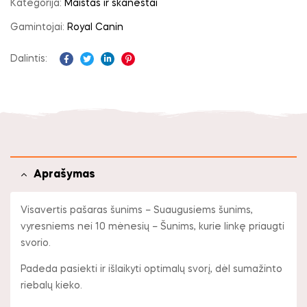
Kategorija:
Maistas ir skanėstai
Gamintojai:
Royal Canin
Dalintis:
Facebook
Twitter
Linkedin
Pinterest
Aprašymas
Visavertis pašaras šunims – Suaugusiems šunims,
vyresniems nei 10 mėnesių – Šunims, kurie linkę priaugti
svorio.
Padeda pasiekti ir išlaikyti optimalų svorį, dėl sumažinto
riebalų kieko.