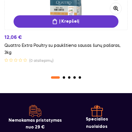
Į Krepšelį
12,06
€
Quattro Extra Poultry su paukštiena sausas šunų pašaras,
3kg
(0 atsiliepimų)
Specialios
Nemokamas pristatymas
nuolaidos
nuo 29 €