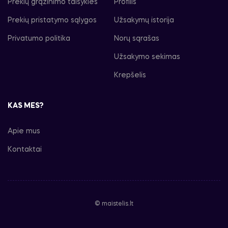
Prekių grąžinimo taisyklės
Profilis
Prekių pristatymo sąlygos
Užsakymų istorija
Privatumo politika
Norų sąrašas
Užsakymo sekimas
Krepšelis
KAS MES?
Apie mus
Kontaktai
© maistelis.lt