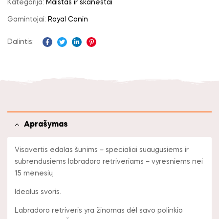
Kategorija:
Maistas ir skanėstai
Gamintojai:
Royal Canin
Dalintis:
Facebook
Twitter
Linkedin
Pinterest
Aprašymas
Visavertis ėdalas šunims – specialiai suaugusiems ir
subrendusiems labradoro retriveriams – vyresniems nei
15 mėnesių​
Idealus svoris.
Labradoro retriveris yra žinomas dėl savo polinkio