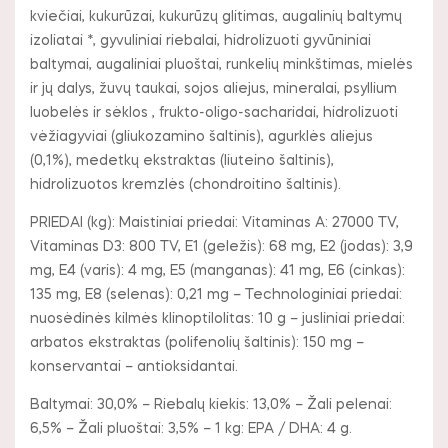
kviečiai, kukurūzai, kukurūzų glitimas, augalinių baltymų
izoliatai *, gyvuliniai riebalai, hidrolizuoti gyvūniniai
baltymai, augaliniai pluoštai, runkelių minkštimas, mielės
ir jų dalys, žuvų taukai, sojos aliejus, mineralai, psyllium
luobelės ir sėklos , frukto-oligo-sacharidai, hidrolizuoti
vėžiagyviai (gliukozamino šaltinis), agurklės aliejus
(0,1%), medetkų ekstraktas (liuteino šaltinis),
hidrolizuotos kremzlės (chondroitino šaltinis).
PRIEDAI (kg): Maistiniai priedai: Vitaminas A: 27000 TV,
Vitaminas D3: 800 TV, E1 (geležis): 68 mg, E2 (jodas): 3,9
mg, E4 (varis): 4 mg, E5 (manganas): 41 mg, E6 (cinkas):
135 mg, E8 (selenas): 0,21 mg – Technologiniai priedai:
nuosėdinės kilmės klinoptilolitas: 10 g – jusliniai priedai:
arbatos ekstraktas (polifenolių šaltinis): 150 mg –
konservantai – antioksidantai.
Baltymai: 30,0% – Riebalų kiekis: 13,0% – Žali pelenai:
6,5% – Žali pluoštai: 3,5% – 1 kg: EPA / DHA: 4 g.