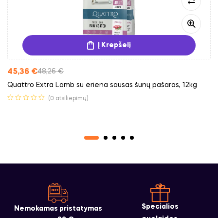
Į Krepšelį
45,36
€
48,26
€
Quattro Extra Lamb su ėriena sausas šunų pašaras, 12kg
(0 atsiliepimų)
Specialios
Nemokamas pristatymas