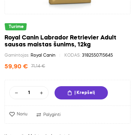
Turime
Royal Canin Labrador Retrievier Adult
sausas maistas šunims, 12kg
Gamintojas:
Royal Canin
KODAS:
3182550715645
59,90
€
71,14
€
Į Krepšelį
Noriu
Palyginti