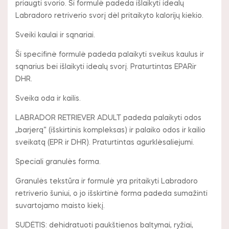
priaugti svorio. Ši formulė padeda išlaikyti idealų
Labradoro retriverio svorį dėl pritaikyto kalorijų kiekio.
Sveiki kaulai ir sąnariai.
Ši specifinė formulė padeda palaikyti sveikus kaulus ir
sąnarius bei išlaikyti idealų svorį. Praturtintas EPARir
DHR.
Sveika oda ir kailis.
LABRADOR RETRIEVER ADULT padeda palaikyti odos
„barjerą“ (išskirtinis kompleksas) ir palaiko odos ir kailio
sveikatą (EPR ir DHR). Praturtintas agurklėsaliejumi.
Speciali granulės forma.
Granulės tekstūra ir formulė yra pritaikyti Labradoro
retriverio šuniui, o jo išskirtinė forma padeda sumažinti
suvartojamo maisto kiekį.
SUDĖTIS: dehidratuoti paukštienos baltymai, ryžiai,