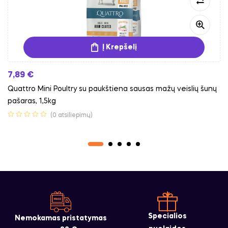
Į Krepšelį
7,89
€
Quattro Mini Poultry su paukštiena sausas mažų veislių šunų
pašaras, 1,5kg
(0 atsiliepimų)
Specialios
Nemokamas pristatymas