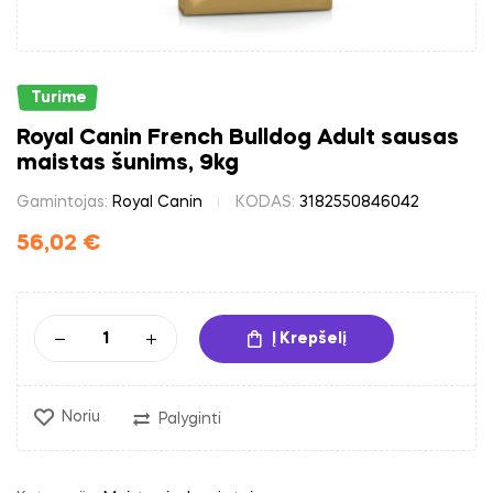
Turime
Royal Canin French Bulldog Adult sausas
maistas šunims, 9kg
Gamintojas:
Royal Canin
KODAS:
3182550846042
56,02
€
Į Krepšelį
Noriu
Palyginti