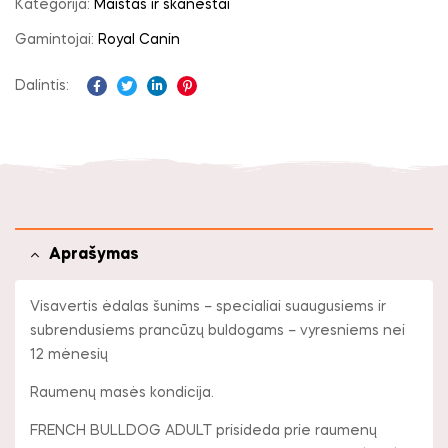
Kategorija:
Maistas ir skanėstai
Gamintojai:
Royal Canin
Dalintis:
Facebook
Twitter
Linkedin
Pinterest
Aprašymas
Visavertis ėdalas šunims – specialiai suaugusiems ir
subrendusiems prancūzų buldogams – vyresniems nei
12 mėnesių
Raumenų masės kondicija.
FRENCH BULLDOG ADULT prisideda prie raumenų