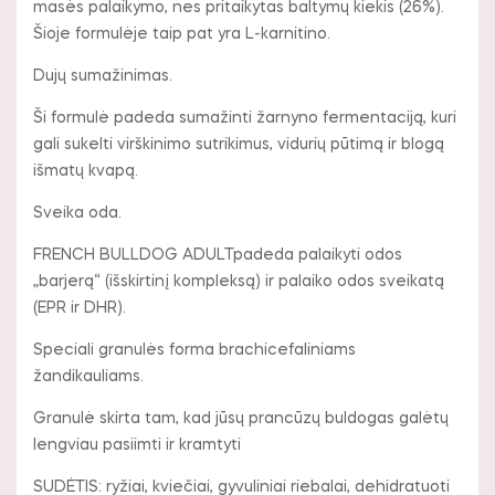
masės palaikymo, nes pritaikytas baltymų kiekis (26%).
Šioje formulėje taip pat yra L-karnitino.
Dujų sumažinimas.
Ši formulė padeda sumažinti žarnyno fermentaciją, kuri
gali sukelti virškinimo sutrikimus, vidurių pūtimą ir blogą
išmatų kvapą.
Sveika oda.
FRENCH BULLDOG ADULTpadeda palaikyti odos
„barjerą“ (išskirtinį kompleksą) ir palaiko odos sveikatą
(EPR ir DHR).
Speciali granulės forma brachicefaliniams
žandikauliams.
Granulė skirta tam, kad jūsų prancūzų buldogas galėtų
lengviau pasiimti ir kramtyti
SUDĖTIS: ryžiai, kviečiai, gyvuliniai riebalai, dehidratuoti