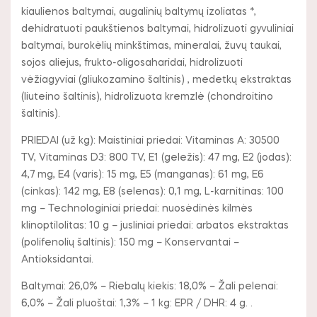
kiaulienos baltymai, augalinių baltymų izoliatas *,
dehidratuoti paukštienos baltymai, hidrolizuoti gyvuliniai
baltymai, burokėlių minkštimas, mineralai, žuvų taukai,
sojos aliejus, frukto-oligosaharidai, hidrolizuoti
vėžiagyviai (gliukozamino šaltinis) , medetkų ekstraktas
(liuteino šaltinis), hidrolizuota kremzlė (chondroitino
šaltinis).
PRIEDAI (už kg): Maistiniai priedai: Vitaminas A: 30500
TV, Vitaminas D3: 800 TV, E1 (geležis): 47 mg, E2 (jodas):
4,7 mg, E4 (varis): 15 mg, E5 (manganas): 61 mg, E6
(cinkas): 142 mg, E8 (selenas): 0,1 mg, L-karnitinas: 100
mg – Technologiniai priedai: nuosėdinės kilmės
klinoptilolitas: 10 g – jusliniai priedai: arbatos ekstraktas
(polifenolių šaltinis): 150 mg – Konservantai –
Antioksidantai.
Baltymai: 26,0% – Riebalų kiekis: 18,0% – Žali pelenai:
6,0% – Žali pluoštai: 1,3% – 1 kg: EPR / DHR: 4 g. .