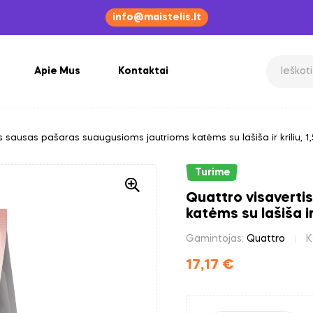
info@maistelis.lt
Apie Mus
Kontaktai
s sausas pašaras suaugusioms jautrioms katėms su lašiša ir kriliu, 1,
Turime
Quattro visaverti
katėms su lašiša ir 
Gamintojas:
Quattro
K
17,17
€