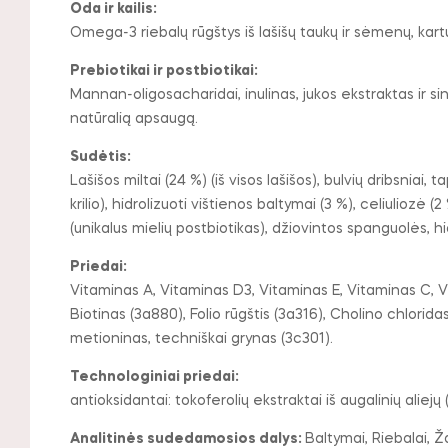
Oda ir kailis:
Omega-3 riebalų rūgštys iš lašišų taukų ir sėmenų, kartu s
Prebiotikai ir postbiotikai:
Mannan-oligosacharidai, inulinas, jukos ekstraktas ir sin
natūralią apsaugą.
Sudėtis:
Lašišos miltai (24 %) (iš visos lašišos), bulvių dribsniai, t
krilio), hidrolizuoti vištienos baltymai (3 %), celiuliozė (
(unikalus mielių postbiotikas), džiovintos spanguolės, hi
Priedai:
Vitaminas A, Vitaminas D3, Vitaminas E, Vitaminas C, V
Biotinas (3a880), Folio rūgštis (3a316), Cholino chlorid
metioninas, techniškai grynas (3c301).
Technologiniai priedai:
antioksidantai: tokoferolių ekstraktai iš augalinių aliejų
Analitinės sudedamosios dalys:
Baltymai, Riebalai, Ž