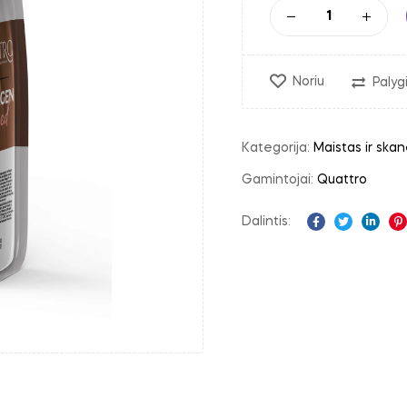
Noriu
Palygi
Kategorija:
Maistas ir skan
Gamintojai:
Quattro
Dalintis:
Facebook
Twitter
Linke
P