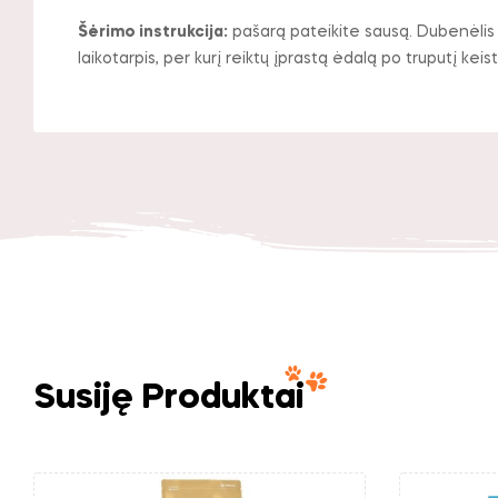
Šėrimo instrukcija:
pašarą pateikite sausą. Dubenėlis
laikotarpis, per kurį reiktų įprastą ėdalą po truputį ke
Susiję Produktai