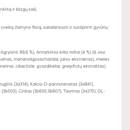
štą ir blizgų kailį.
 sveiką žarnyno florą, subalansuoti ir sustiprinti gyvūnų
šgryninti 99,6 %), Antarktinio krilio miltai (4 %) (iš viso
ai (inulinas, mananoligosacharidai, jukos ekstraktas), mielės
arinai, ciberžolė, gvazdikėliai, greipfrutų ekstraktas).
rugštis (3a314), Kalcio-D-pantotenatas (3a841),
s (3b503), Cinkas (3b605;3b607), Taurinas (3a370), DL-