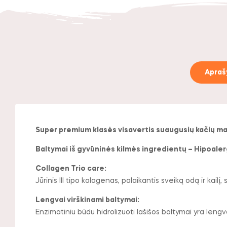
Apra
Super premium klasės visavertis suaugusių kačių mais
Baltymai iš gyvūninės kilmės ingredientų – Hipoaler
Collagen Trio care:
Jūrinis lll tipo kolagenas, palaikantis sveiką odą ir kailį, 
Lengvai virškinami baltymai:
Enzimatiniu būdu hidrolizuoti lašišos baltymai yra lengva