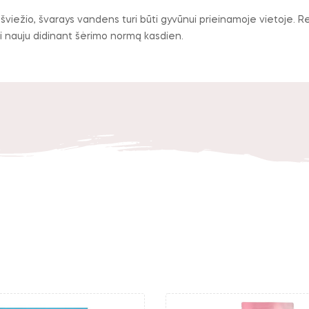
 šviežio, švarays vandens turi būti gyvūnui prieinamoje vietoje
isti nauju didinant šėrimo normą kasdien.