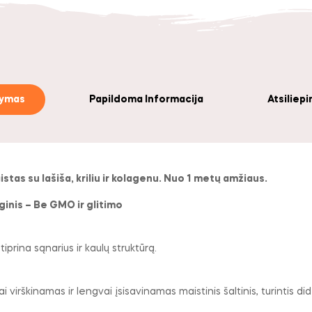
šymas
Papildoma Informacija
Atsiliepi
tas su lašiša, kriliu ir kolagenu. Nuo 1 metų amžiaus.
ginis – Be GMO ir glitimo
stiprina sąnarius ir kaulų struktūrą.
i virškinamas ir lengvai įsisavinamas maistinis šaltinis, turintis di