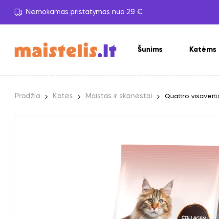
Nemokamas pristatymas nuo 29 €
Šunims
Katėms
Pradžia
Katės
Maistas ir skanėstai
Quattro visaverti