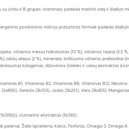
u cinku ir B grupės vitaminais, padeda maitinti odą ir išlaikyti mink
ergetinis postbiotinis mišinys praturtinta formulė padeda išlaikyti
apijoka, vištienos mėsos hidrolizatas (10 %), vištienos taukai (5,5 %, i
2 %), lašišų aliejus (2 %), mineralai, liofilizuota vištiena, prebiotik
drolizuotas kolagenas, džiovintos žolelės ir vaisių ekstraktas (rozm
itaminas B1, Vitaminas B2, Vitaminas B6, Vitaminas B12, Nikotino 
as (3a890), Geležis (3b103), Jodas (3b201), Varis (3b405), Mangana
 (1b306(i)), rozmarino ekstraktas (1b392).
ali pelenai, Žalia ląsteliena, Kalcis, Fosforas, Omega-3, Omega-6.