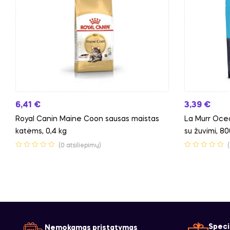
6,41
€
3,39
€
Royal Canin Maine Coon sausas maistas
La Murr Ocea
katėms, 0,4 kg
su žuvimi, 8
(0 atsiliepimų)
Speci
Nemokamas pristatymas