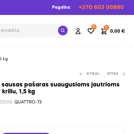
+370 603 00880
Pagalba:
0
0
0,00
€
5 kg
ATGAL
KITAS
s sausas pašaras suaugusioms jautrioms
kriliu, 1,5 kg
63,10
63,10
€
€
ODAS:
QUATTRO-73