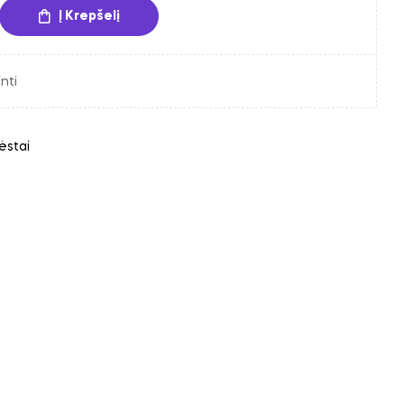
Į Krepšelį
nti
ėstai
din
interest