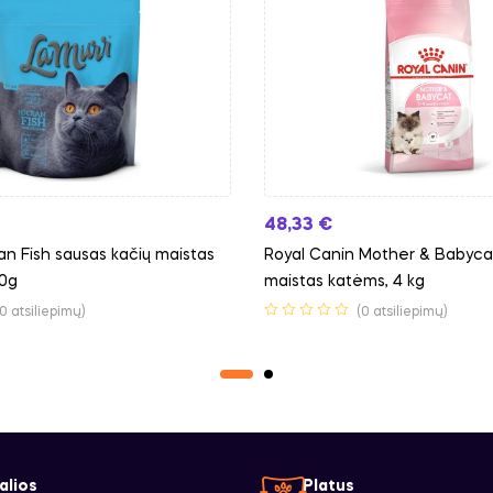
48,33
€
n Fish sausas kačių maistas
Royal Canin Mother & Babyca
00g
maistas katėms, 4 kg
(0 atsiliepimų)
(0 atsiliepimų)
alios
Platus