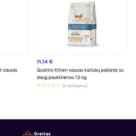
11,14
€
t sausas
Quattro Kitten sausas kačiukų pašaras su
daug paukštienos 1,5 kg
(0 atsiliepimų)
Greitas