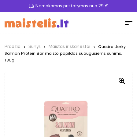
Nemokamas pristatymas nuo 29 €
Pradžia
Šunys
Maistas ir skanėstai
Quattro Jerky
Salmon Protein Bar maisto papildas suaugusiems šunims,
130g