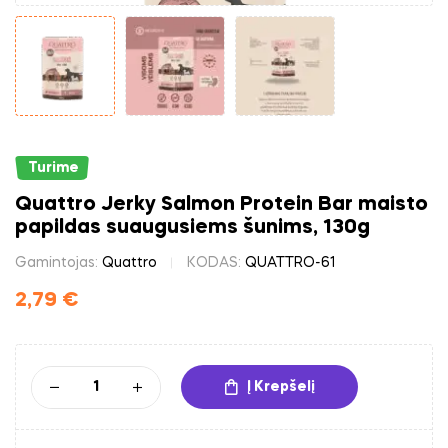
Turime
Quattro Jerky Salmon Protein Bar maisto
papildas suaugusiems šunims, 130g
Gamintojas:
Quattro
KODAS:
QUATTRO-61
2,79
€
Į Krepšelį