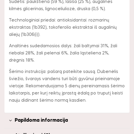
Sudėtis: paukštiena (59 %), lašiša (25 %), augalinės
kilmės glicerinas, lignoceliuliozė, druska (0,5 %).
Technologiniai priedai: antioksidantai: rozmarinų
ekstraktas (1b392), tokoferolio ekstraktai iš augalinių
aliejų (1b306(i)).
Analtinės sudedamosios dalys: žali baltymai 31%, žali
riebalai 28%, žali pelenai 6%, žalia ląsteliena 2%,
drėgnis 18%.
Šėrimo instrukcija: pašarą pateikite sausą. Dubenėlis
šviežio, švarays vandens turi būti gyvūnui prieinamoje
vietoje. Rekomenduojama 5 dienų pereinamasis šėrimo
laikotarpis, per kurį reiktų įprastą ėdalą po truputį keisti
nauju didinant šėrimo normą kasdien.
Papildoma informacija