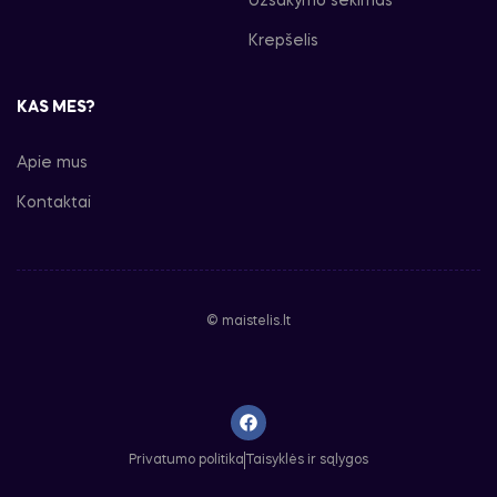
Užsakymo sekimas
Krepšelis
KAS MES?
Apie mus
Kontaktai
© maistelis.lt
Privatumo politika
Taisyklės ir sąlygos