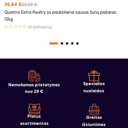
36,64
€
38,98
€
Quattro Extra Poultry su paukštiena sausas šunų pašaras,
12kg
(0 atsiliepimų)
Specialios
Nemokamas pristatymas
nuolaidos
nuo 29 €
Platus
Greitas
asortimentas
išsiuntimas