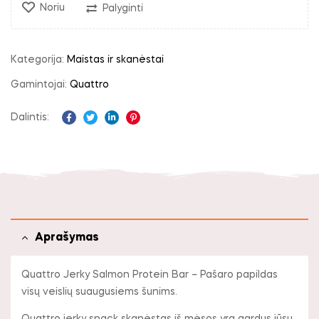
Noriu
Palyginti
Kategorija:
Maistas ir skanėstai
Gamintojai:
Quattro
Dalintis:
Facebook
Twitter
Linkedin
Pinterest
Aprašymas
Quattro Jerky Salmon Protein Bar – Pašaro papildas
visų veislių suaugusiems šunims.