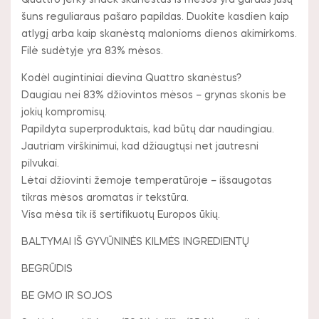
Quattro jerky snack skanėstas iš mėsos yra gardus jūsų
šuns reguliaraus pašaro papildas. Duokite kasdien kaip
atlygį arba kaip skanėstą malonioms dienos akimirkoms.
Filė sudėtyje yra 83% mėsos.
Kodėl augintiniai dievina Quattro skanėstus?
Daugiau nei 83% džiovintos mėsos – grynas skonis be
jokių kompromisų.
Papildyta superproduktais, kad būtų dar naudingiau.
Jautriam virškinimui, kad džiaugtųsi net jautresni
pilvukai.
Lėtai džiovinti žemoje temperatūroje – išsaugotas
tikras mėsos aromatas ir tekstūra.
Visa mėsa tik iš sertifikuotų Europos ūkių.
BALTYMAI IŠ GYVŪNINĖS KILMĖS INGREDIENTŲ
BEGRŪDIS
BE GMO IR SOJOS