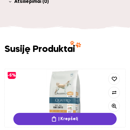
Atsiliepimai (0)
Susiję Produktai
-6%
Į Krepšelį