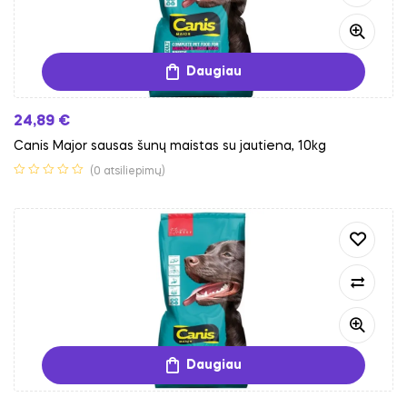
Daugiau
24,89
€
Canis Major sausas šunų maistas su jautiena, 10kg
(0 atsiliepimų)
Daugiau