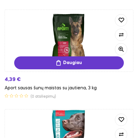
Daugiau
4,39
€
Aport sausas šunų maistas su jautiena, 3 kg
(0 atsiliepimų)