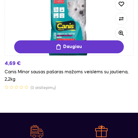
Daugiau
4,69
€
Canis Minor sausas pašaras mažoms veislėms su jautiena,
2,2kg
(0 atsiliepimų)