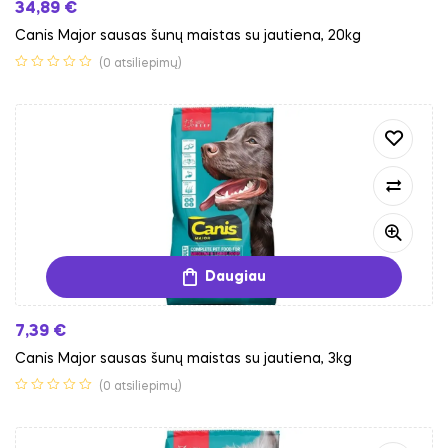
34,89
€
Canis Major sausas šunų maistas su jautiena, 20kg
(0 atsiliepimų)
Daugiau
7,39
€
Canis Major sausas šunų maistas su jautiena, 3kg
(0 atsiliepimų)