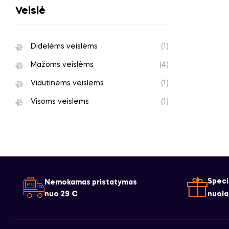
Veislė
Didelėms veislėms
(1)
Mažoms veislėms
(4)
Vidutinėms veislėms
(1)
Visoms veislėms
(1)
Speci
Nemokamas pristatymas
nuo 29 €
nuola