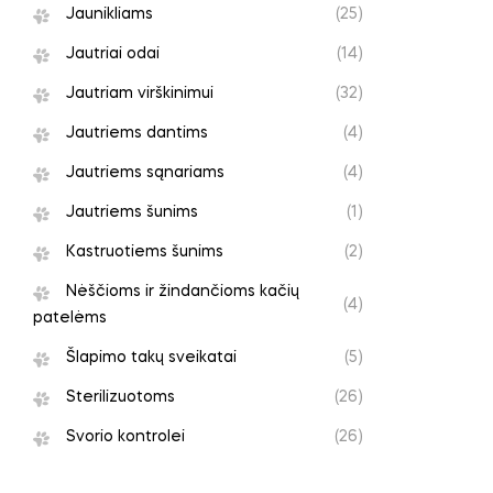
Jaunikliams
(25)
Jautriai odai
(14)
Jautriam virškinimui
(32)
Jautriems dantims
(4)
Jautriems sąnariams
(4)
Jautriems šunims
(1)
Kastruotiems šunims
(2)
Nėščioms ir žindančioms kačių
(4)
patelėms
Šlapimo takų sveikatai
(5)
Sterilizuotoms
(26)
Svorio kontrolei
(26)