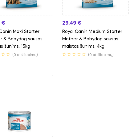
9
€
29,49
€
Canin Maxi Starter
Royal Canin Medium Starter
r & Babydog sausas
Mother & Babydog sausas
s šunims, 15kg
maistas šunims, 4kg
(0 atsiliepimų)
(0 atsiliepimų)