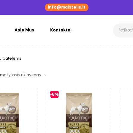
info@maistelis.lt
Apie Mus
Kontaktai
ų patelėms
-6%