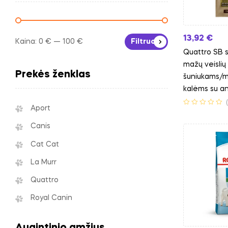
13,92
€
Kaina:
0 €
—
100 €
Filtruoti
Quattro SB 
mažų veislių
Prekės ženklas
šuniukams/m
kalėms su an
Aport
Canis
Cat Cat
La Murr
Quattro
Royal Canin