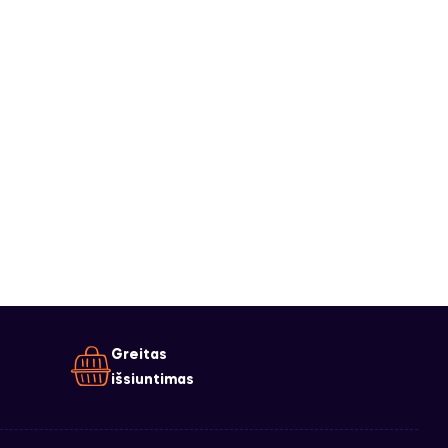
Greitas
išsiuntimas