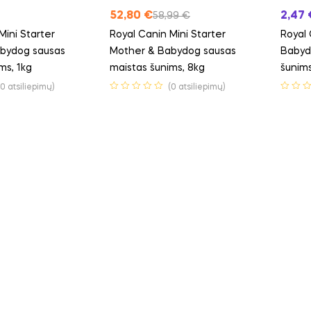
52,80
€
2,47
58,99
€
Mini Starter
Royal Canin Mini Starter
Royal 
bydog sausas
Mother & Babydog sausas
Babyd
ms, 1kg
maistas šunims, 8kg
šunims
(0 atsiliepimų)
(0 atsiliepimų)