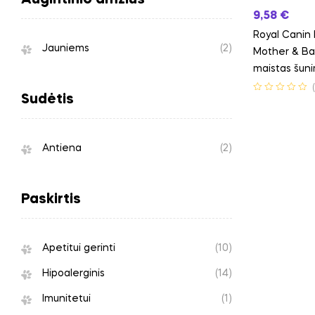
Augintinio amžius
9,58
€
Royal Canin 
Jauniems
(2)
Mother & Ba
maistas šuni
Sudėtis
Antiena
(2)
Paskirtis
Apetitui gerinti
(10)
Hipoalerginis
(14)
Imunitetui
(1)