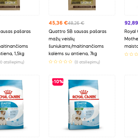
45,36
€
92,8
48,26
€
sausas pašaras
Quattro SB sausas pašaras
Royal 
mažų veislių
Mothe
aitinančioms
šuniukams/maitinančioms
maista
tiena, 1,5kg
kalėms su antiena, 7kg
(0 atsiliepimų)
(0 atsiliepimų)
-10%