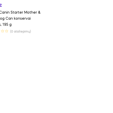
€
Canin Starter Mother &
og Can konservai
, 195 g
(0 atsiliepimų)