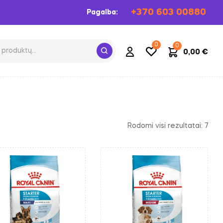
+370 603 00880
Pagalba:
0
0
0,00
€
Rodomi visi rezultatai: 7