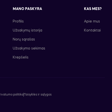
MANO PASKYRA
KAS MES?
Profilis
Apie mus
Užsakymų istorija
Kontaktai
Norų sąrašas
Užsakymo sekimas
Krepšelis
rivatumo politika
Taisyklės ir sąlygos